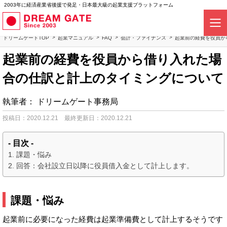
2003年に経済産業省後援で発足・日本最大級の起業支援プラットフォーム
ドリームゲートTOP
起業マニュアル
FAQ
会計・ファイナンス
起業前の経費を役員か
起業前の経費を役員から借り入れた場
合の仕訳と計上のタイミングについて
執筆者：
ドリームゲート事務局
投稿日：2020.12.21
最終更新日：2020.12.21
- 目次 -
課題・悩み
回答：会社設立日以降に役員借入金として計上します。
課題・悩み
起業前に必要になった経費は起業準備費として計上するそうです