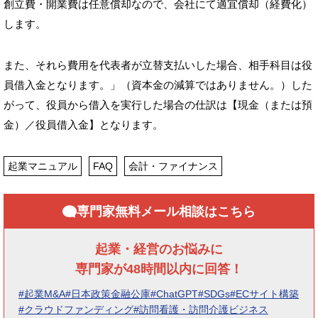
創立費・開業費は任意償却なので、会社にて適宜償却（経費化）
します。
また、それら費用を代表者が立替支払いした場合、相手科目は役
員借入金となります。」（資本金の減算ではありません。）した
がって、役員から借入を実行した場合の仕訳は【現金（または預
金）／役員借入金】となります。
起業マニュアル
FAQ
会計・ファイナンス
専門家無料メール相談はこちら
起業・経営のお悩みに
専門家が48時間以内に回答！
#起業M&A
#日本政策金融公庫
#ChatGPT
#SDGs
#ECサイト構築
#クラウドファンディング
#訪問看護・訪問介護ビジネス