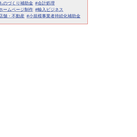
#ものづくり補助金
#会計処理
#ホームページ制作
#輸入ビジネス
#店舗・不動産
#小規模事業者持続化補助金