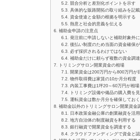
競合分析と差別化ポイントを示す
具体的な販路開拓の取り組みを記載
資金使途と金額の根拠を明示する
熱意と社会的意義を伝える
補助金申請の注意点
発注前に申請しないと補助対象外に
後払い制度のため当面の資金確保が
必ず採択されるわけではない
補助金だけに頼らず複数の資金調達
トリミングサロン開業資金の相場
開業資金は200万円から800万円が
物件取得費は家賃の10か月分程度
内装工事費は1坪20～60万円が相場
トリミング設備や備品の購入費を見
運転資金は数か月分を確保しておく
補助金以外のトリミングサロン開業資金
日本政策金融公庫の創業融資を活用
地方自治体の制度融資を利用する
銀行融資で開業資金を調達する
クラウドファンディングで資金と認