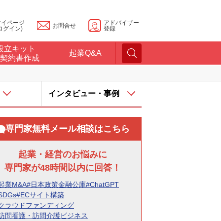
マイページ
アドバイザー
お問合せ
ログイン)
登録
設立キット
起業Q&A
契約書作成
インタビュー・事例
専門家無料メール相談はこちら
起業・経営のお悩みに
専門家が48時間以内に回答！
起業M&A
#日本政策金融公庫
#ChatGPT
SDGs
#ECサイト構築
#クラウドファンディング
#訪問看護・訪問介護ビジネス