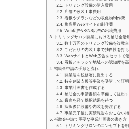
トリミング設備の購入費用
店舗の改装工事費用
看板やチラシなどの販促物制作費
集客用Webサイトの制作費
Web広告やSNS広告の出稿費用
トリミングサロン開業における補助金活
数十万円のトリミング設備を複数台
こだわりの内装工事で独自性を打ち
WebサイトとWeb広告をセットで
看板とチラシで地域への認知度を高
補助金申請の手順と流れ
開業届を税務署に提出する
特定創業支援等事業を受講して証明
事業計画書を作成する
補助金の申請書類を準備して提出す
審査を経て採択結果を待つ
採択後に設備や内装を発注する
事業完了後に実績報告をおこない補
補助金申請で重要な事業計画書の書き方
トリミングサロンのコンセプトを明