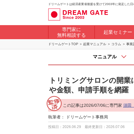
ドリームゲートは経済産業省後援を受けて2003年に発足した
専門家に
起業セミナー
無料相談する
ドリームゲートTOP
起業マニュアル
コラム
事業
マニュアル
トリミングサロンの開業
や金額、申請手順を網羅
この記事は2026/07/06に専門家
須田
執筆者：
ドリームゲート事務局
投稿日：2026.06.29
最終更新日：2026.07.06