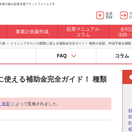
日本最大級の起業支援プラットフォームです
会員
登録
(
起業マニュアル
会社
事業計画書作成
コラム
法的・
計画
トリミングサロンの開業に使える補助金完全ガイド！ 種類や金額、申請手順を網羅
FAQ
コラム
に使える補助金完全ガイド！ 種類
 幸宏
によって監修されました。
#
#