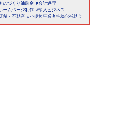
#ものづくり補助金
#会計処理
#ホームページ制作
#輸入ビジネス
#店舗・不動産
#小規模事業者持続化補助金