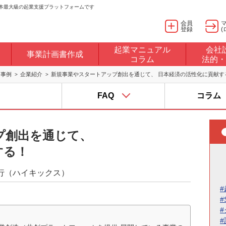
日本最大級の起業支援プラットフォームです
会員
登録
(
起業マニュアル
会社
事業計画書作成
コラム
法的・
・事例
企業紹介
新規事業やスタートアップ創出を通じて、 日本経済の活性化に貢献す
FAQ
コラム
プ創出を通じて、
する！
行（ハイキックス）
#
#