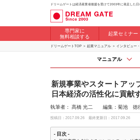
ドリームゲートは経済産業省後援を受けて2003年に発足した
専門家に
起業セミナー
無料相談する
ドリームゲートTOP
起業マニュアル
インタビュー
マニュアル
新規事業やスタートアッ
日本経済の活性化に貢献
執筆者：
髙橋 光二 編集：菊池 徳
投稿日：2017.09.26
最終更新日：2017.09.26
- 目次 -