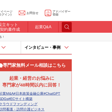
マイページ
アドバイザー
お問合せ
ログイン)
登録
設立キット
起業Q&A
契約書作成
る！
インタビュー・事例
専門家無料メール相談はこちら
起業・経営のお悩みに
専門家が48時間以内に回答！
起業M&A
#日本政策金融公庫
#ChatGPT
SDGs
#ECサイト構築
#クラウドファンディング
#訪問看護・訪問介護ビジネス