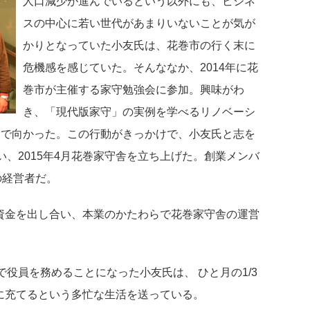
人口減少が進んでいるという以外にも、ビジネ
スの中心に若い世代があまりいないことが気が
かりとなっていた小友氏は、花巻市の行く末に
危機感を感じていた。そんななか、2014年に花
巻市が主催する家守勉強会に参加。興味がわ
き、「現代版家守」の実例を学べるリノベーシ
まで向かった。この行動がきっかけで、小友氏と志を
、2015年4月花巻家守舎を立ち上げた。創業メンバ
の経営者だ。
出資金を出し合い、本業のかたわらで花巻家守舎の運営
役員を務めることになった小友氏は、 ひと月の1/3
動に充てるという多忙な生活を送っている。