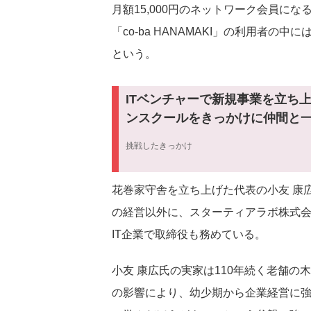
月額15,000円のネットワーク会員にな
「co-ba HANAMAKI」の利用者
という。
ITベンチャーで新規事業を立ち
ンスクールをきっかけに仲間と
挑戦したきっかけ
花巻家守舎を立ち上げた代表の小友 康広氏
の経営以外に、スターティアラボ株式
IT企業で取締役も務めている。
小友 康広氏の実家は110年続く老舗の
の影響により、幼少期から企業経営に