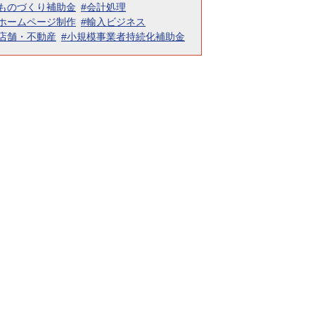
#ものづくり補助金
#会計処理
#ホームページ制作
#輸入ビジネス
#店舗・不動産
#小規模事業者持続化補助金