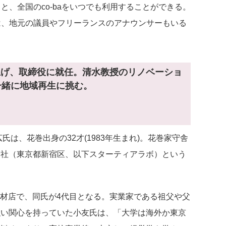
ると、全国のco-baをいつでも利用することができる。
の中には、地元の議員やフリーランスのアナウンサーもいる
上げ、取締役に就任。清水教授のリノベーショ
一緒に地域再生に挑む。
は、花巻出身の32才(1983年生まれ)。花巻家守舎
会社（東京都新宿区、以下スターティアラボ）という
木材店で、同氏が4代目となる。実業家である祖父や父
強い関心を持っていた小友氏は、「大学は海外か東京