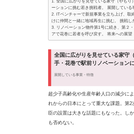
全国に広がりを見せている家守（やもり
ーションに挑む若き挑戦者。 展開している
ITベンチャーで新規事業を立ち上げ、取
けに仲間と一緒に地域再生に挑む。 挑戦し
リノベーション物件第1号に続き、第２・
アで花巻に若者を呼び戻す。 将来への展望
全国に広がりを見せている家守
手・花巻で駅前リノベーション
展開している事業・特徴
超少子高齢化や生産年齢人口の減少に
れからの日本にとって重大な課題。第2
臣の設置は大きな話題にもなった。し
も否めない。