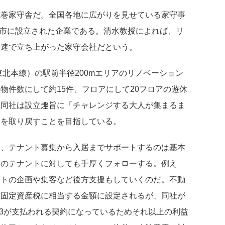
花巻家守舎だ。全国各地に広がりを見せている家守事
花巻市に設立された企業である。清水教授によれば、リ
最速で立ち上がった家守会社だという。
東北本線）の駅前半径200mエリアのリノベーション
物件数にして約15件、フロアにして20フロアの遊休
。同社は設立趣旨に「チャレンジする大人が集まるま
いを取り戻すことを目指している。
け、テナント募集から入居までサポートするのは基本
後のテナントに対しても手厚くフォローする。例え
ントの企画や集客など後方支援もしていくのだ。不動
も固定資産税に相当する金額に設定されるが、同社が
/3が支払われる契約になっているためそれ以上の利益