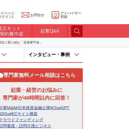
マイページ
アドバイザー
お問合せ
ログイン)
登録
設立キット
起業Q&A
契約書作成
再生に取り組む「花巻家守舎」
インタビュー・事例
専門家無料メール相談はこちら
起業・経営のお悩みに
専門家が48時間以内に回答！
起業M&A
#日本政策金融公庫
#ChatGPT
SDGs
#ECサイト構築
#クラウドファンディング
#訪問看護・訪問介護ビジネス