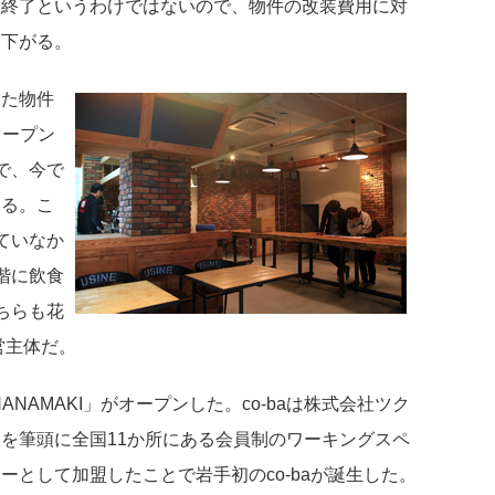
て終了というわけではないので、物件の改装費用に対
も下がる。
した物件
オープン
で、今で
いる。こ
ていなか
階に飲食
ちらも花
営主体だ。
HANAMAKI」がオープンした。co-baは株式会社ツク
を筆頭に全国11か所にある会員制のワーキングスペ
として加盟したことで岩手初のco-baが誕生した。