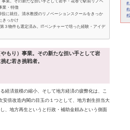
）事業。その新たな担い手として岩手・花巻で駅前リノベ
事業・特徴
締役に就任。清水教授のリノベーションスクールをきっか
たきっかけ
第３物件も選定済み。ITベンチャーで培った経験・アイデ
（やもり）事業。その新たな担い手として岩
に挑む若き挑戦者。
よる経済規模の縮小、そして地方経済の疲弊化は、こ
次安倍改造内閣の目玉の１つとして、地方創生担当大
かし、地方再生というと行政・補助金頼みという側面