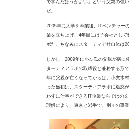
で学んだほうがよい」という父親の強
だ。
2005年に大学を卒業後、ITベンチャ
業を立ち上げ、4年目には子会社として
ボだ。ちなみにスターティア社自体は2
しかし、2009年に小友氏の父親が病
ターティアラボの取締役と兼務する形で
年に父親が亡くなってからは、小友木
った当初は、スターティアラボに迷惑
わずに仕事ができるIT企業ならではの
理解により、東京と岩手で、別々の事