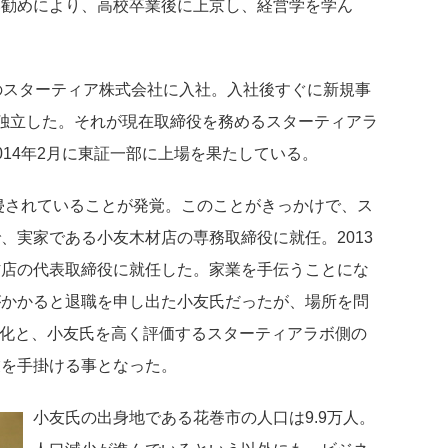
い勧めにより、高校卒業後に上京し、経営学を学ん
ーのスターティア株式会社に入社。入社後すぐに新規事
独立した。それが現在取締役を務めるスターティアラ
014年2月に東証一部に上場を果たしている。
に侵されていることが発覚。このことがきっかけで、ス
、実家である小友木材店の専務取締役に就任。2013
材店の代表取締役に就任した。家業を手伝うことにな
がかかると退職を申し出た小友氏だったが、場所を問
文化と、小友氏を高く評価するスターティアラボ側の
業を手掛ける事となった。
小友氏の出身地である花巻市の人口は9.9万人。