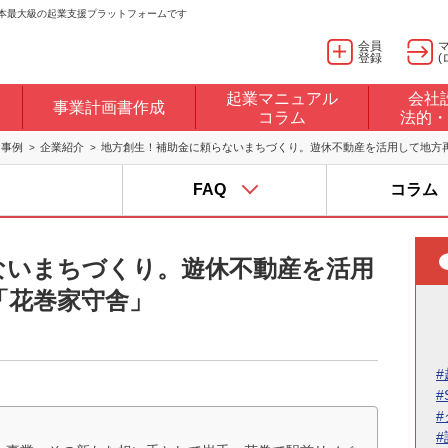
日本最大級の起業支援プラットフォームです
会員
登録
(
起業マニュアル
会社
事業計画書作成
コラム
法的・
・事例
企業紹介
地方創生！補助金に頼らないまちづくり。遊休不動産を活用して地方
FAQ
コラム
ないまちづくり。遊休不動産を活用
「花巻家守舎」
#
#