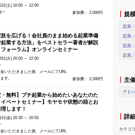
日(土) 10:00 ～ 12:00
純一
参加費： 2,000円
規
定員：
択肢を広げる！会社員のまま始める起業準備
定員：
で起業する方法」をベストセラー著者が解説
定員：
８フォーラム】オンラインセミナー
定員：
日(火) 20:00 ～ 22:00
一
金いただきました後、メールにてURL
します。
主
参加費： 3,300円
アドバ
定・無料】プチ起業から始めたいあなたのた
ライベートセミナー】モヤモヤ状態の頭とお
整理します！
詳
日(金) 20:30 ～ 20:50
一
カテゴ
金いただきました後、メールにてURL