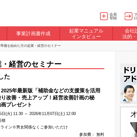
会員
登録
(
起業マニュアル
会社
事業計画書作成
インタビュー
法的・
業準備を始めた方の起業・経営のセミナー
業・経営のセミナー
した
2025年最新版「補助金などの支援策を活用
繰り改善・売上アップ！経営改善計画の秘
動画プレゼント
日(火) 11:30 ～ 2026年11月07日(土) 12:00
美穂
ンライン※男女関係なくご参加いただけ
参加費： 無料