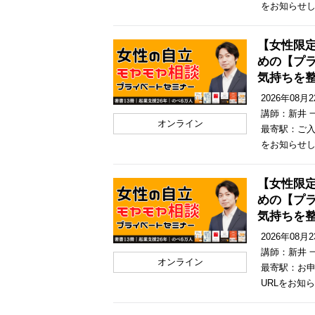
をお知らせ
【女性限
めの【プ
気持ちを
2026年08月22
講師：新井 
オンライン
最寄駅：ご入
をお知らせ
【女性限
めの【プ
気持ちを
2026年08月23
講師：新井 
オンライン
最寄駅：お
URLをお知