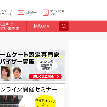
マイページ
アドバイザー
お問合せ
ログイン)
登録
設立キット
起業Q&A
契約書作成