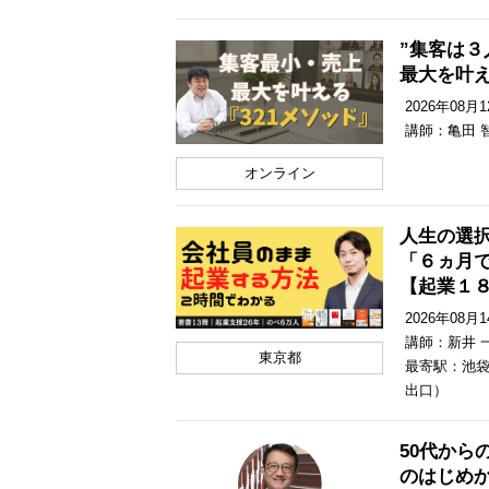
”集客は３
最大を叶
2026年08月12
講師：亀田 
オンライン
人生の選
「６ヵ月
【起業１
2026年08月14
講師：新井 
東京都
最寄駅：池袋
出口）
50代から
のはじめ