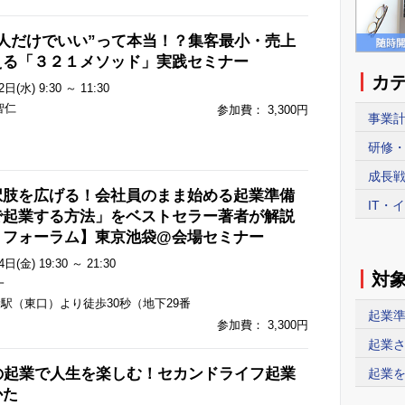
人だけでいい”って本当！？集客最小・売上
える「３２１メソッド」実践セミナー
カ
日(水) 9:30 ～ 11:30
智仁
参加費： 3,300円
事業計画
研修・
成長戦
択肢を広げる！会社員のまま始める起業準備
IT・
で起業する方法」をベストセラー著者が解説
８フォーラム】東京池袋@会場セミナー
日(金) 19:30 ～ 21:30
対
一
駅（東口）より徒歩30秒（地下29番
起業準
参加費： 3,300円
起業さ
の起業で人生を楽しむ！セカンドライフ起業
起業を
かた