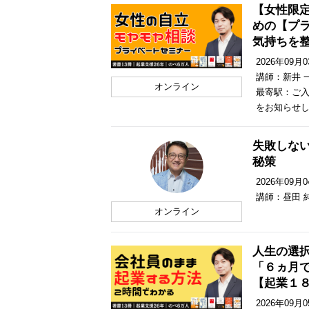
【女性限
めの【プ
気持ちを
2026年09月03
講師：新井 
オンライン
最寄駅：ご入
をお知らせ
失敗しな
秘策
2026年09月04
講師：昼田 
オンライン
人生の選
「６ヵ月
【起業１
2026年09月05