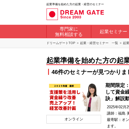
起業準備を始めた方の起業・経営のセミナー
専門家に
起業セミナー
無料相談する
ドリームゲートTOP
起業・経営セミナー 一覧
起
起業準備を始めた方の起
46件
のセミナーが見つかりま
期間限定：
して資金
訣」解説
2025年02月25
講師：福島 
オンライン
最寄駅：オ
ます。