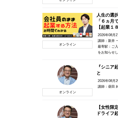
人生の選
「６ヵ月
【起業１
2026年08月27
講師：新井 
オンライン
最寄駅：ご入
をお知らせ
『シニア
と
2026年08月29
講師：昼田 
オンライン
【女性限定
ドライフ