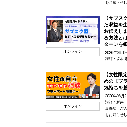
をお知らせ
【サブス
た収益を
お伝えし
る方法と
ターンを
オンライン
2026年08月20
講師：坂本 
【女性限
めの【プ
気持ちを
2026年08月21
講師：新井 
オンライン
最寄駅：ご入
をお知らせ