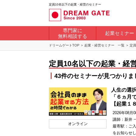
定員10名以下の起業・経営のセミナー
専門家に
起業セミナー
無料相談する
ドリームゲートTOP
起業・経営セミナー 一覧
定員
定員10名以下の起業・経
43件
のセミナーが見つかりま
人生の選
「６ヵ月
【起業１
2026年08月08
講師：新井 
オンライン
最寄駅：ご入
をお知らせ