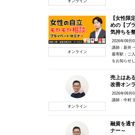
オンライン
【女性限
めの【プ
気持ちを
2026年09月02
講師：新井 
オンライン
最寄駅：ご入
をお知らせ
売上はあ
改善オン
2026年09月03
講師：中村 
オンライン
融資を通
ナー～