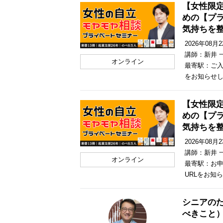
【女性限
めの【プ
気持ちを
2026年08月22
講師：新井 
オンライン
最寄駅：ご入
をお知らせ
【女性限
めの【プ
気持ちを
2026年08月23
講師：新井 
オンライン
最寄駅：お
URLをお知
シニアの
べきこと