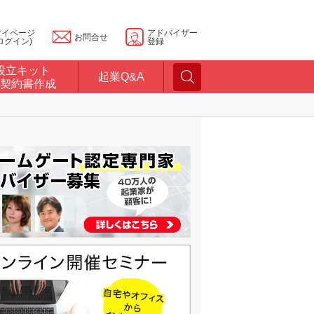
マイページ
アドバイザー
お問合せ
ログイン)
登録
設立キット
起業Q&A
契約書作成