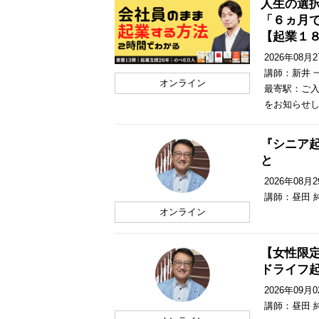
人生の選
「６ヵ月
【起業１
2026年08月27
講師：新井 
オンライン
最寄駅：ご入
をお知らせ
『シニア
と
2026年08月29
講師：昼田 
オンライン
【女性限定
ドライフ
2026年09月02
講師：昼田 