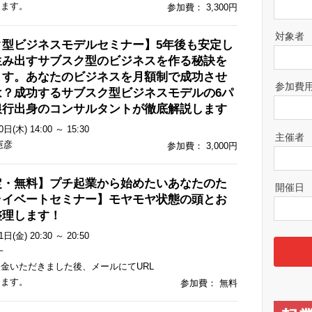
します。
参加費： 3,300円
対象者
ク型ビジネスモデルセミナー】5年後も安定し
生み出すサブスク型のビジネスを作る秘訣を
ます。あなたのビジネスを月額制で成功させ
参加費
は？成功するサブスク型ビジネスモデルの6パ
銀行出身のコンサルタントが徹底解説します
日(木) 14:00 ～ 15:30
主催者
憲彦
参加費： 3,000円
定・無料】プチ起業から始めたいあなたのた
開催日
ライベートセミナー】モヤモヤ状態の頭とお
整理します！
日(金) 20:30 ～ 20:50
一
金いただきました後、メールにてURL
します。
参加費： 無料