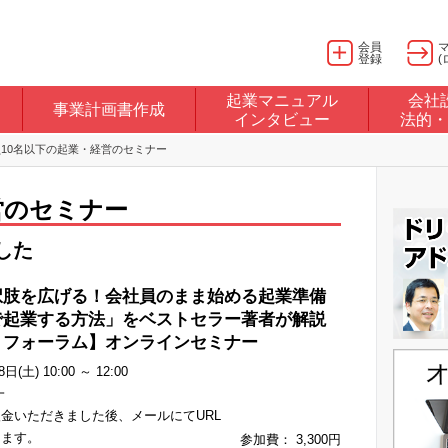
会員
登録
(
起業マニュアル
会社
事業計画書作成
インタビュー
法的・
10名以下の起業・経営のセミナー
営のセミナー
した
択肢を広げる！会社員のまま始める起業準備
で起業する方法」をベストセラー著者が解説
８フォーラム】オンラインセミナー
日(土) 10:00 ～ 12:00
一
金いただきました後、メールにてURL
します。
参加費： 3,300円