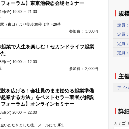
８フォーラム】東京池袋@会場セミナー
日(金) 19:30 ～ 21:30
規
一
駅（東口）より徒歩30秒（地下29番
定員：
参加費： 3,300円
定員：
定員：
の起業で人生を楽しむ！セカンドライフ起業
定員：
かた
日(土) 10:00 ～ 12:00
純一
参加費： 2,000円
主
アドバ
択肢を広げる！会社員のまま始める起業準備
で起業する方法」をベストセラー著者が解説
８フォーラム】オンラインセミナー
詳
日(火) 20:00 ～ 22:00
一
カテゴ
金いただきました後、メールにてURL