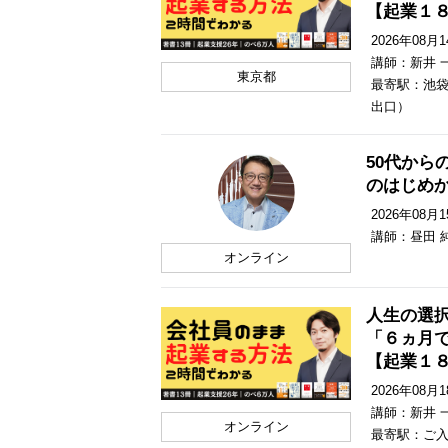
【起業１
2026年08月14
講師：新井 
東京都
最寄駅：池袋
出口）
50代から
のはじめ
2026年08月15
講師：昼田 
オンライン
人生の選
「６ヵ月
【起業１
2026年08月18
講師：新井 
オンライン
最寄駅：ご入