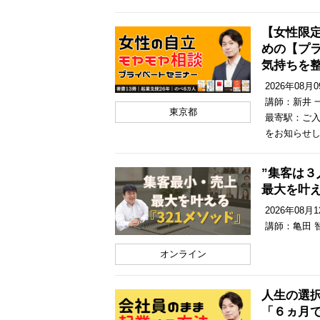
【女性限
めの【プ
気持ちを
2026年08月09
講師：新井 
東京都
最寄駅：ご入
をお知らせ
”集客は３
最大を叶
2026年08月12
講師：亀田 
オンライン
人生の選
「６ヵ月