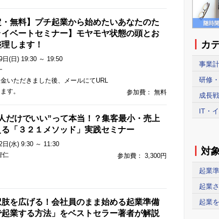
定・無料】プチ起業から始めたいあなたのた
ライベートセミナー】モヤモヤ状態の頭とお
カ
整理します！
日(日) 19:30 ～ 19:50
事業計画
一
研修・
金いただきました後、メールにてURL
します。
参加費： 無料
成長戦
IT・
人だけでいい”って本当！？集客最小・売上
える「３２１メソッド」実践セミナー
日(水) 9:30 ～ 11:30
対
智仁
参加費： 3,300円
起業準
起業さ
択肢を広げる！会社員のまま始める起業準備
起業を
で起業する方法」をベストセラー著者が解説