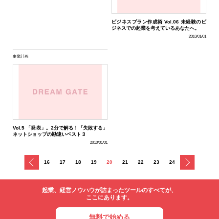
ビジネスプラン作成術 Vol.06 未経験のビ
ジネスでの起業を考えているあなたへ。
2010/01/01
事業計画
Vol.5 「発表」。2分で解る！「失敗する」
ネットショップの勘違いベスト３
2010/01/01
戻る
次へ
16
17
18
19
20
21
22
23
24
起業、経営ノウハウが詰まったツールのすべてが、
ここにあります。
無料で始める