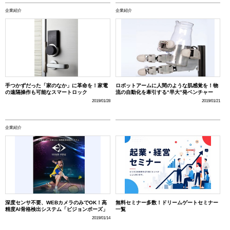
企業紹介
企業紹介
手つかずだった「家のなか」に革命を！家電
ロボットアームに人間のような肌感覚を！物
の遠隔操作も可能なスマートロック
流の自動化を牽引する“早大”発ベンチャー
2019/01/28
2019/01/21
企業紹介
深度センサ不要、WEBカメラのみでOK！高
無料セミナー多数！ドリームゲートセミナー
精度AI骨格検出システム「ビジョンポーズ」
一覧
2019/01/14