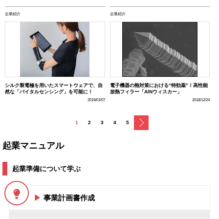
企業紹介
企業紹介
シルク製電極を用いたスマートウェアで、自
電子機器の熱対策における“特効薬”！高性能
然な「バイタルセンシング」を可能に！
放熱フィラー「AlNウィスカー」
2019/01/07
2018/12/24
次へ
1
2
3
4
5
起業マニュアル
起業準備について学ぶ
事業計画書作成