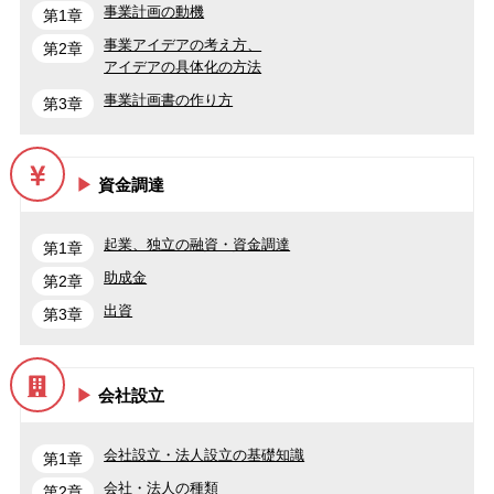
事業計画の動機
第1章
事業アイデアの考え方、
第2章
アイデアの具体化の方法
事業計画書の作り方
第3章
資金調達
起業、独立の融資・資金調達
第1章
助成金
第2章
出資
第3章
会社設立
会社設立・法人設立の基礎知識
第1章
会社・法人の種類
第2章