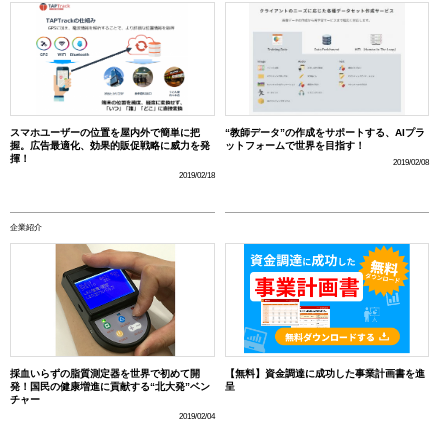
スマホユーザーの位置を屋内外で簡単に把
“教師データ”の作成をサポートする、AIプラ
握。広告最適化、効果的販促戦略に威力を発
ットフォームで世界を目指す！
揮！
2019/02/08
2019/02/18
企業紹介
採血いらずの脂質測定器を世界で初めて開
【無料】資金調達に成功した事業計画書を進
発！国民の健康増進に貢献する“北大発”ベン
呈
チャー
2019/02/04